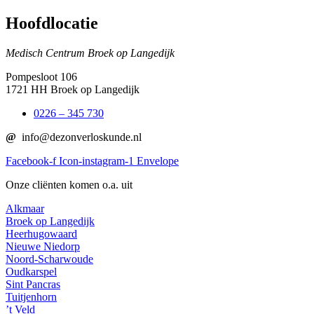
Hoofdlocatie
Medisch Centrum Broek op Langedijk
Pompesloot 106
1721 HH Broek op Langedijk
0226 – 345 730
@
info@dezonverloskunde.nl
Facebook-f
Icon-instagram-1
Envelope
Onze cliënten komen o.a. uit
Alkmaar
Broek op Langedijk
Heerhugowaard
Nieuwe Niedorp
Noord-Scharwoude
Oudkarspel
Sint Pancras
Tuitjenhorn
’t Veld