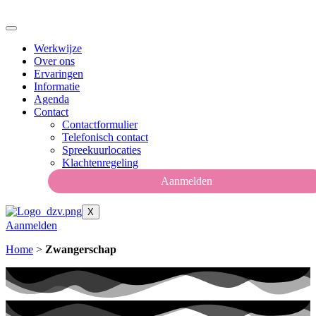
Ga
naar
de
Werkwijze
inhoud
Over ons
Ervaringen
Informatie
Agenda
Contact
Contactformulier
Telefonisch contact
Spreekuurlocaties
Klachtenregeling
Aanmelden
X
Aanmelden
Home
>
Zwangerschap