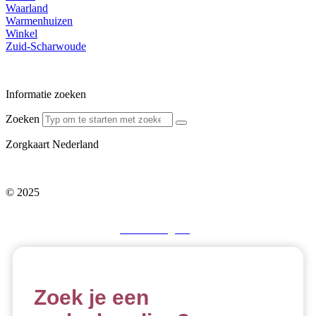
Waarland
Warmenhuizen
Winkel
Zuid-Scharwoude
Informatie zoeken
Zoeken
Zorgkaart Nederland
© 2025
De Zon Verloskunde
Disclaimer
–
Privacybeleid
–
Betalingsvoorwaarden
–
Klachtenregeling
Zoek je een