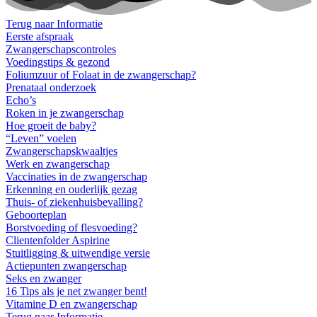
Terug naar Informatie
Eerste afspraak
Zwangerschapscontroles
Voedingstips & gezond
Foliumzuur of Folaat in de zwangerschap?
Prenataal onderzoek
Echo’s
Roken in je zwangerschap
Hoe groeit de baby?
“Leven” voelen
Zwangerschapskwaaltjes
Werk en zwangerschap
Vaccinaties in de zwangerschap
Erkenning en ouderlijk gezag
Thuis- of ziekenhuisbevalling?
Geboorteplan
Borstvoeding of flesvoeding?
Clientenfolder Aspirine
Stuitligging & uitwendige versie
Actiepunten zwangerschap
Seks en zwanger
16 Tips als je net zwanger bent!
Vitamine D en zwangerschap
Terug naar Informatie