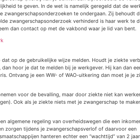
ijkheid te geven. In de wet is namelijk geregeld dat de w
ke zwangerschapsonderzoeken te ondergaan. Zij behoudt da
doelde zwangerschapsonderzoek verhinderd is haar werk te 
 neem dan contact op met de vakbond waar je lid van bent.
rk
 dat op de gebruikelijke wijze melden. Houdt je ziekte ve
, dan hoor je dat te melden bij je werkgever. Hij kan dan e
ris. Ontvang je een WW- of WAO-uitkering dan moet je je z
nemen voor de bevalling, maar door ziekte niet kan werke
agen). Ook als je ziekte niets met je zwangerschap te maken
een algemene regeling van overheidswegen die een inkome
ten zorgen tijdens je zwangerschapsverlof of daarvoor een
maatschappijen hanteren echter een “wachttijd” van 2 jaar 