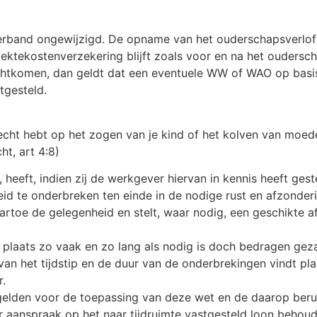
verband ongewijzigd. De opname van het ouderschapsverlof i
ziektekostenverzekering blijft zoals voor en na het oudersc
erechtkomen, dan geldt dat een eventuele WW of WAO op basi
tgesteld.
recht hebt op het zogen van je kind of het kolven van moed
ht, art 4:8)
heeft, indien zij de werkgever hiervan in kennis heeft ges
id te onderbreken ten einde in de nodige rust en afzonder
toe de gelegenheid en stelt, waar nodig, een geschikte af 
n plaats zo vaak en zo lang als nodig is doch bedragen gez
g van het tijdstip en de duur van de onderbrekingen vindt p
.
 gelden voor de toepassing van deze wet en de daarop beru
 aanspraak op het naar tijdruimte vastgesteld loon behoud