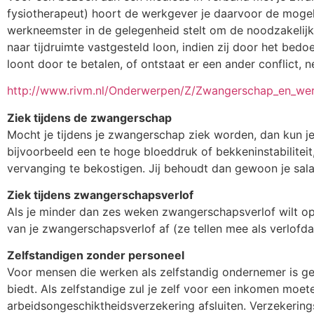
fysiotherapeut) hoort de werkgever je daarvoor de mogel
werkneemster in de gelegenheid stelt om de noodzakelij
naar tijdruimte vastgesteld loon, indien zij door het be
loont door te betalen, of ontstaat er een ander conflict,
http://www.rivm.nl/Onderwerpen/Z/Zwangerschap_en_we
Ziek tijdens de zwangerschap
Mocht je tijdens je zwangerschap ziek worden, dan kun je
bijvoorbeeld een te hoge bloeddruk of bekkeninstabiliteit
vervanging te bekostigen. Jij behoudt dan gewoon je sala
Ziek tijdens zwangerschapsverlof
Als je minder dan zes weken zwangerschapsverlof wilt op
van je zwangerschapsverlof af (ze tellen mee als verlofd
Zelfstandigen zonder personeel
Voor mensen die werken als zelfstandig ondernemer is g
biedt. Als zelfstandige zul je zelf voor een inkomen moe
arbeidsongeschiktheidsverzekering afsluiten. Verzekerings