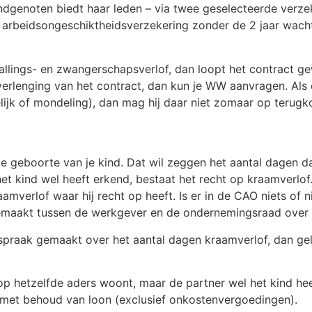
ondgenoten biedt haar leden – via twee geselecteerde verz
n arbeidsongeschiktheidsverzekering zonder de 2 jaar wacht
llings- en zwangerschapsverlof, dan loopt het contract gew
verlenging van het contract, dan kun je WW aanvragen. Als 
lijk of mondeling), dan mag hij daar niet zomaar op terug
de geboorte van je kind. Dat wil zeggen het aantal dagen da
t kind wel heeft erkend, bestaat het recht op kraamverlof
mverlof waar hij recht op heeft. Is er in de CAO niets of n
gemaakt tussen de werkgever en de ondernemingsraad over h
afspraak gemaakt over het aantal dagen kraamverlof, dan ge
 op hetzelfde aders woont, maar de partner wel het kind h
 met behoud van loon (exclusief onkostenvergoedingen).