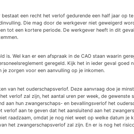
r bestaat een recht het verlof gedurende een half jaar op 
rdinvulling. Die mag door de werkgever niet geweigerd word
kken tot een kortere periode. De werkgever heeft in dit geva
stemmen.
ald is. Wel kan er een afspraak in de CAO staan waarin gereg
 personeelsreglement geregeld. Kijk het in ieder geval goed n
 je zorgen voor een aanvulling op je inkomen.
aken van het ouderschapsverlof. Deze aanvraag doe je min
et verlof zal zijn, het aantal uren per week, de gewenste s
d aan hun zwangerschaps- en bevallingsverlof het oudersc
t verlof aan te geven dat het aansluitend aan het zwange
iet raadzaam, omdat je nog niet weet op welke datum je k
n het zwangerschapsverlof zal zijn. En er is nog het risic