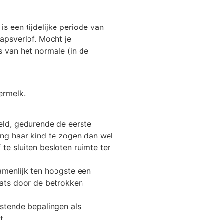
s een tijdelijke periode van
hapsverlof. Mocht je
s van het normale (in de
ermelk.
teld, gedurende de eerste
ing haar kind te zogen dan wel
te sluiten besloten ruimte ter
amenlijk ten hoogste een
laats door de betrokken
stende bepalingen als
t.