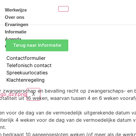
Werkwijze
Over ons
Ervaringen
Informatie
Agenda
Terug naar Informatie
Contact
Contactformulier
Telefonisch contact
Spreekuurlocaties
Klachtenregeling
 zwangerschap en bevalling recht op zwangerschaps- en be
X
otaliteit uit 16 weken, waarvan tussen 4 en 6 weken voora
n voor de dag van de vermoedelijk uitgerekende datum van
uiterlijk 4 weken voor de dag van de vermoedelijke datum 
mt.
g en bedraagt 10 aaneengesloten weken (of meer als de wer