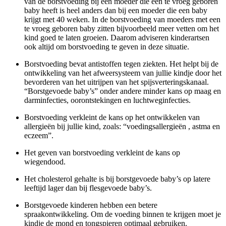
van de borstvoeding bij een moeder die een te vroeg geboren
baby heeft is heel anders dan bij een moeder die een baby
krijgt met 40 weken. In de borstvoeding van moeders met een
te vroeg geboren baby zitten bijvoorbeeld meer vetten om het
kind goed te laten groeien. Daarom adviseren kinderartsen
ook altijd om borstvoeding te geven in deze situatie.
Borstvoeding bevat antistoffen tegen ziekten. Het helpt bij de
ontwikkeling van het afweersysteem van jullie kindje door het
bevorderen van het uitrijpen van het spijsverteringskanaal.
“Borstgevoede baby’s” onder andere minder kans op maag en
darminfecties, oorontstekingen en luchtweginfecties.
Borstvoeding verkleint de kans op het ontwikkelen van
allergieën bij jullie kind, zoals: “voedingsallergieën , astma en
eczeem”.
Het geven van borstvoeding verkleint de kans op
wiegendood.
Het cholesterol gehalte is bij borstgevoede baby’s op latere
leeftijd lager dan bij flesgevoede baby’s.
Borstgevoede kinderen hebben een betere
spraakontwikkeling. Om de voeding binnen te krijgen moet je
kindje de mond en tongspieren optimaal gebruiken.