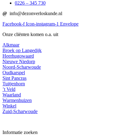
0226 – 345 730
@
info@dezonverloskunde.nl
Facebook-f
Icon-instagram-1
Envelope
Onze cliënten komen o.a. uit
Alkmaar
Broek op Langedijk
Heerhugowaard
Nieuwe Niedorp
Noord-Scharwoude
Oudkarspel
Sint Pancras
Tuitjenhorn
’t Veld
Waarland
Warmenhuizen
Winkel
Zuid-Scharwoude
Informatie zoeken