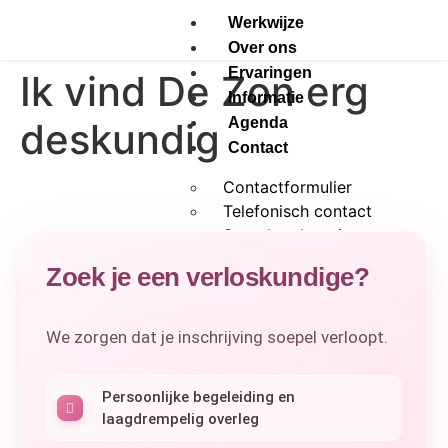
Werkwijze
Over ons
Ervaringen
Ik vind De Zon erg
Informatie
Agenda
deskundig
Contact
Contactformulier
Telefonisch contact
Spreekuurlocaties
Klachtenregeling
Zoek je een verloskundige?
Aanmelden
We zorgen dat je inschrijving soepel verloopt.
Persoonlijke begeleiding en
X
laagdrempelig overleg