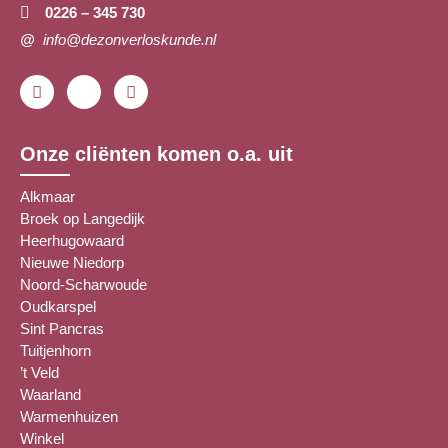
0226 – 345 730
@
info@dezonverloskunde.nl
Onze cliënten komen o.a. uit
Alkmaar
Broek op Langedijk
Heerhugowaard
Nieuwe Niedorp
Noord-Scharwoude
Oudkarspel
Sint Pancras
Tuitjenhorn
’t Veld
Waarland
Warmenhuizen
Winkel