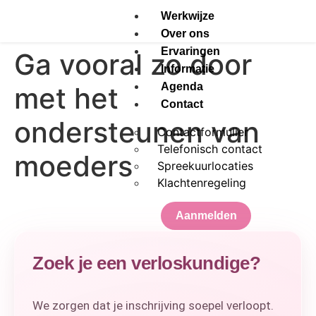
Werkwijze
Over ons
Ervaringen
Ga vooral zo door
Informatie
Agenda
met het
Contact
ondersteunen van
Contactformulier
Telefonisch contact
moeders
Spreekuurlocaties
Klachtenregeling
Aanmelden
Zoek je een verloskundige?
X
We zorgen dat je inschrijving soepel verloopt.