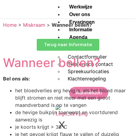
Werkwijze
Over ons
Ervaringen
Home
>
Miskraam
>
Wanneer bellen?
Informatie
Agenda
Terug naar Informatie
Contact
Contactformulier
Wanneer bellen?
Telefonisch contact
Spreekuurlocaties
Klachtenregeling
Bel ons als:
het bloedverlies erg hevig is, als het bloed maar
Aanmelden
blijft stromen en niet meer met een groot
maandverband is op te vangen
de hevige buikpijn toeneemt en voortdurend
aanwezig is
X
je koorts krijgt > 38°C
je het gevoel krijgt flauw te vallen of duizelig