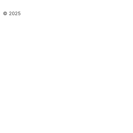
© 2025
De Zon Verloskunde