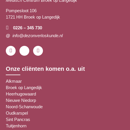
Medisch Centrum Broek op Langedijk
Pompesloot 106
1721 HH Broek op Langedijk
0226 – 345 730
@
info@dezonverloskunde.nl
Onze cliënten komen o.a. uit
Alkmaar
Broek op Langedijk
Heerhugowaard
Nieuwe Niedorp
Noord-Scharwoude
Oudkarspel
Sint Pancras
Tuitjenhorn