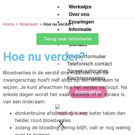
Werkwijze
Over ons
Ervaringen
Home
>
Miskraam
>
Hoe nu verder?
Informatie
Agenda
Terug naar Informatie
Contact
Hoe nu verder?
Contactformulier
Telefonisch contact
Spreekuurlocaties
Bloedverlies in de eerste drie maanden van de
Klachtenregeling
zwangerschap hoeft niet altijd op een miskraam te
wijzen. Je kunt afwachten hoe het verder verloopt. Na
Aanmelden
enkele dagen wordt het vaak duidelijk of er sprake is
van een miskraam:
donkerbruine afscheiding is een beter teken dan
helder rood bloedverlies
X
zolang de bloeding gering blijft, valt er nog weinig
over te zeggen