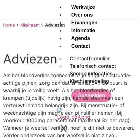
Werkwijze
Over ons
Ervaringen
Home
>
Miskraam
>
Adviezen
Informatie
Agenda
Terug naar Informatie
Contact
Adviezen
Contactformulier
Telefonisch contact
Spreekuurlocaties
Als het bloedverlies toeneemt of je krijgt menstruatie-
Klachtenregeling
achtige pijnen, zorg dan dat er iemand in de buurt is
waarbij je je veilig voelt. Als het bloedverlies of
Aanmelden
krampen (tijdelijk) hevig zijn, kan de steun van een
vertouwt iemand belangrijk zijn. Bij menstruatie- of
weeënachtige pijn mag je een pijnstiller nemen (bij
voorkeur 1000mg paracetamol maximaal 3x per dag).
X
Wanneer je weefsel verliest, hoef je dit niet te bewaren.
Verder onderzoek van het weefsel is niet zinvol.