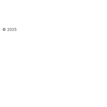
Disclaimer
–
Privacybeleid
–
Betalingsvoorwaarden
–
Klachtenregeling
© 2025
De Zon Verloskunde