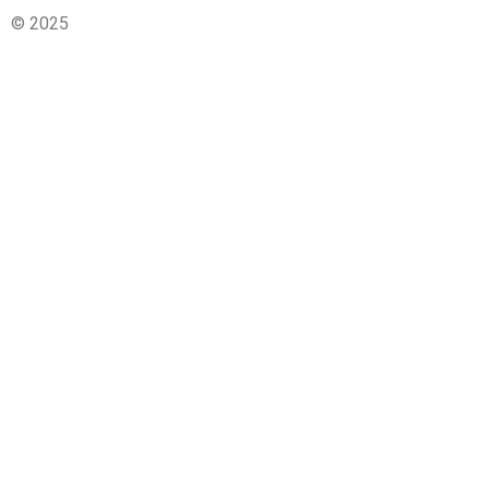
© 2025
De Zon Verloskunde