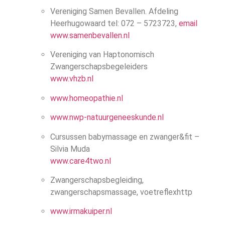
Vereniging Samen Bevallen. Afdeling
Heerhugowaard tel: 072 – 5723723,
email
www.samenbevallen.nl
Vereniging van Haptonomisch
Zwangerschapsbegeleiders
www.vhzb.nl
www.homeopathie.nl
www.nwp-natuurgeneeskunde.nl
Cursussen babymassage en zwanger&fit –
Silvia Muda
www.care4two.nl
Zwangerschapsbegleiding,
zwangerschapsmassage, voetreflexhttp
www.irmakuiper.nl