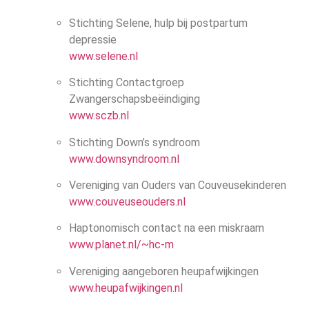
Stichting Selene, hulp bij postpartum
depressie
www.selene.nl
Stichting Contactgroep
Zwangerschapsbeëindiging
www.sczb.nl
Stichting Down’s syndroom
www.downsyndroom.nl
Vereniging van Ouders van Couveusekinderen
www.couveuseouders.nl
Haptonomisch contact na een miskraam
www.planet.nl/~hc-m
Vereniging aangeboren heupafwijkingen
www.heupafwijkingen.nl