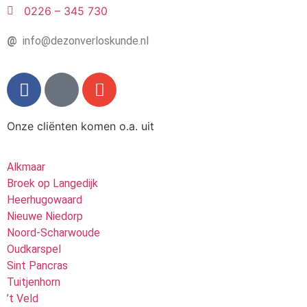
0226 – 345 730
@
info@dezonverloskunde.nl
Onze cliënten komen o.a. uit
Alkmaar
Broek op Langedijk
Heerhugowaard
Nieuwe Niedorp
Noord-Scharwoude
Oudkarspel
Sint Pancras
Tuitjenhorn
’t Veld