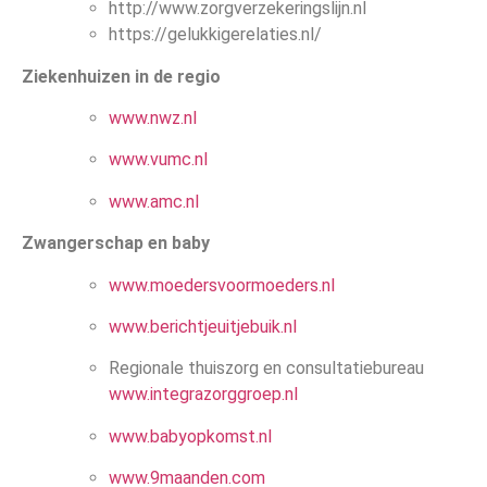
http://www.zorgverzekeringslijn.nl
https://gelukkigerelaties.nl/
Ziekenhuizen in de regio
www.nwz.nl
www.vumc.nl
www.amc.nl
Zwangerschap en baby
www.moedersvoormoeders.nl
www.berichtjeuitjebuik.nl
Regionale thuiszorg en consultatiebureau
www.integrazorggroep.nl
www.babyopkomst.nl
www.9maanden.com