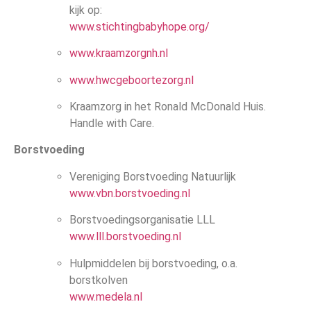
kijk op:
www.stichtingbabyhope.org/
www.kraamzorgnh.nl
www.hwcgeboortezorg.nl
Kraamzorg in het Ronald McDonald Huis.
Handle with Care.
Borstvoeding
Vereniging Borstvoeding Natuurlijk
www.vbn.borstvoeding.nl
Borstvoedingsorganisatie LLL
www.lll.borstvoeding.nl
Hulpmiddelen bij borstvoeding, o.a.
borstkolven
www.medela.nl