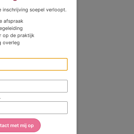
 inschrijving soepel verloopt.
e afspraak
egeleiding
n van het verlies
 op de praktijk
 overleg
 90 2952 1864
ngerschap of rond
e periode vlak
r
n. Kwadraat. |
lei tradities en
ende relatie met