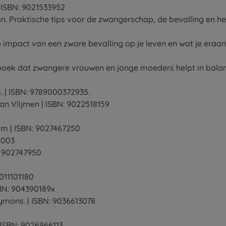
 ISBN: 9021533952
 Praktische tips voor de zwangerschap, de bevalling en he
e impact van een zware bevalling op je leven en wat je eraan
 boek dat zwangere vrouwen en jonge moeders helpt in bala
 | ISBN: 9789000372935.
 Vlijmen | ISBN: 9022518159
m | ISBN: 9027467250
0003
: 902747950
011101180
SBN: 904390189x
ymons. | ISBN: 9036613078
 ISBN: 9026966113