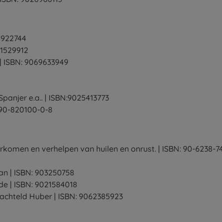
26922744
21529912
n| ISBN: 9069633949
panjer e.a.. | ISBN:9025413773
-90-820100-0-8
omen en verhelpen van huilen en onrust. | ISBN: 90-6238-74
n | ISBN: 903250758
de | ISBN: 9021584018
Machteld Huber | ISBN: 9062385923