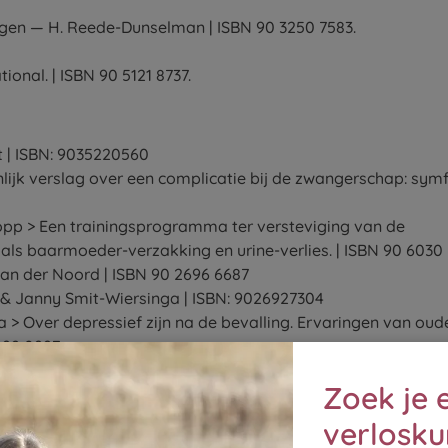
gen — H. Reede-Dunselman | ISBN 90 3250 7583.
nal. | ISBN 90 5121 8737.
t | ISBN: 9035220560
ijk verslag over een complicatie bij de zwangerschap: symfy
pp > Een trainingsprogramma ter versteviging van de
s baarmoeder-verzakking en urine-verlies. | ISBN 90 6030
Van der Noord | ISBN 90 2696 6687
er & Janny Smit-Wiersinga | ISBN: 9026927304
a > Over depressief zijn na de bevalling. Ervaringen van ou
692 0997.
 van de ‘hightech’ wereld van de neonatale ‘intensive care’ 
Zoek je 
en > Antwoorden op vragen van ouders van een couveuse-kin
verlosku