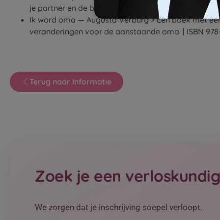
je partner en de buitenwereld en de overweldigende 
Ik word oma — Augusta Verburg > Een boek met een
veranderingen voor de aanstaande oma. | ISBN 978
Terug naar Informatie
Zoek je een verloskundi
We zorgen dat je inschrijving soepel verloopt.