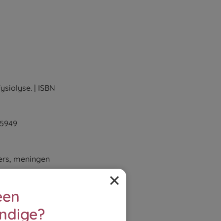
siolyse. | ISBN
 5949
ders, meningen
| ISBN 90 2692
een
d. | ISBN 90
ndige?