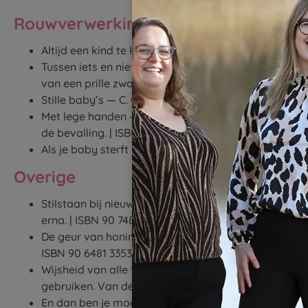
Rouwverwerking
Altijd een kind te kort – Jeannette Rietberg, Maria 
Tussen iets en niets — B. Spitz, M. Keirse en A. Va
van een prille zwangerschap. | ISBN 90 2093 4449.
Stille baby’s — C. Geerinck-Vercammen > Rouwverw
Met lege handen — M. Cuisinier en H. Jansen > Vrou
de bevalling. | ISBN 90 2696 6997.
Als je baby sterft — M. Cuisinier & H. Janssen | ISB
Overige
Stilstaan bij nieuw leven — R. Drost-Borst > Stilst
erna. | ISBN 90 7489 9870
De geur van honing en jonge melk – Nederlandstali
ISBN 90 6481 3353.
Wijsheid van alle tijden over zwanger zijn, geboort
gebruiken. Van de Roemenen tot de Maori
En dan ben je moeder — K. Figes > Boek over de nie