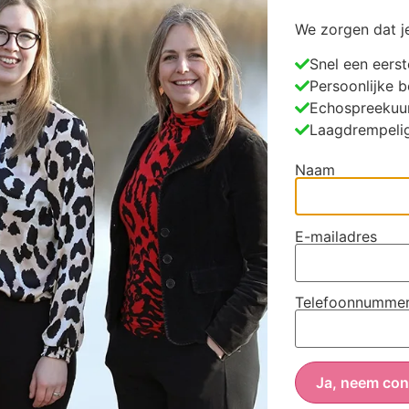
We zorgen dat je
Snel een eerst
Pel | ISBN 97 8908 21495
Persoonlijke b
ndermeulen > Een boek van Vlaamse auteurs over het verwerke
Echospreekuur
Laagdrempelig
erking bij doodgeboorte en zwangerschapsafbreking. | ISBN
wen aan het woord over het verlies van hun baby in de zwa
Naam
N: 9026925360
E-mailadres
aan bij de diepere betekenis van zwangerschap, geboorte en d
Telefoonnumme
ge gedichten over geboorte. Samengesteld door H. van Zuide
e en moederschap — D. Jackson, Dochters van Eva > Over aller
uwe levensfase. Over tegenstrijdige gevoelens, de verander