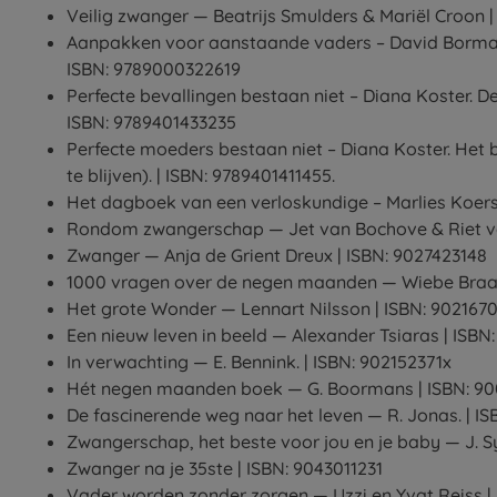
Veilig zwanger — Beatrijs Smulders & Mariël Croon |
Aanpakken voor aanstaande vaders – David Borman.
ISBN: 9789000322619
Perfecte bevallingen bestaan niet – Diana Koster. D
ISBN: 9789401433235
Perfecte moeders bestaan niet – Diana Koster. Het
te blijven). | ISBN: 9789401411455.
Het dagboek van een verloskundige – Marlies Koers.
Rondom zwangerschap — Jet van Bochove & Riet van
Zwanger — Anja de Grient Dreux | ISBN: 9027423148
1000 vragen over de negen maanden — Wiebe Braa
Het grote Wonder — Lennart Nilsson | ISBN: 902167
Een nieuw leven in beeld — Alexander Tsiaras | ISBN
In verwachting — E. Bennink. | ISBN: 902152371x
Hét negen maanden boek — G. Boormans | ISBN: 90
De fascinerende weg naar het leven — R. Jonas. | I
Zwangerschap, het beste voor jou en je baby — J. S
Zwanger na je 35ste | ISBN: 9043011231
Vader worden zonder zorgen — Uzzi en Yvat Reiss |