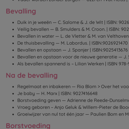
Bevalling
Duik in je weeën — C. Salome & J. de Wit | ISBN: 90
Veilig bevallen — B. Smulders & M. Croon. | ISBN: 90
Bevallen in water — L. de Vletter & M. van Velthove
De thuisbevalling — M. Labordus. | ISBN:9026921470
Bevallen en opstaan — J. Spanjer | ISBN:9025413676
Bevallen en opstaan voor de nieuwe generatie — J. S
Als bevallen spannend is – Lilian Werken | ISBN 978
Na de bevalling
Regelmaat en inbakeren — Ria Blom > Over het voork
Je baby — H. Marx | ISBN: 9027416648
Borstvoeding geven — Adrienne de Reede-Dunselma
Vroeg geboren – Anjo Geluk & Willem-Pieter de Boo
Groeiwijzer van nul tot één jaar — Paulien Bom en 
Borstvoeding