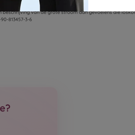
Alternative:
emoties. | ISBN 90 2153 3839.
 beschrijving van de grote stroom aan gevoelens die losk
-90-813457-3-6
ge?