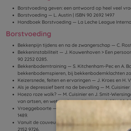
Borstvoeding geven: een antwoord op heel veel vra
Borstvoeding — L. Austin | ISBN 90 2692 1497
Handboek Borstvoeding — La Leche League Internatio
Borstvoeding
Bekkenpijn tijdens en na de zwangerschap — C. Ros
Bekkeninstabiliteit — J. Kouwenhoven > Een persoonl
90 2252 0285.
Bekkenbodemtraining — S. Kitchenham-Pec en A. Bo
bekkenbodemspieren, bij bekkenbodemklachten zoal
Keizersnede, feiten en ervaringen — J. Kroes en H. 
Als je depressief bent na de bevalling — M. Cuisini
Hoezo roze wolk? — M. Cuisinier en J. Smit-Wiersing
van artsen, en wetenschappelijk nieuws. | ISBN 90 2
Vroeggeboorte — C. De Vos > Een kijkje in de wereld
1489.
Vanuit de couveuse de wereld in — Z. Van der Heyd
2152 9726.