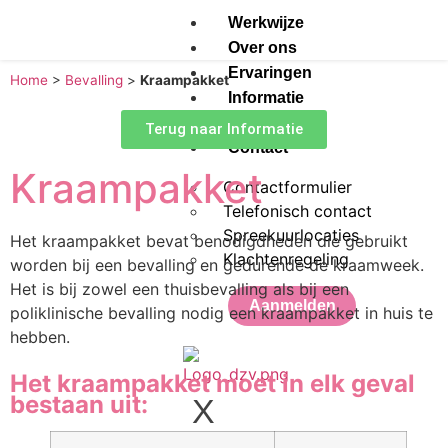
Werkwijze
Over ons
Ervaringen
Home
>
Bevalling
>
Kraampakket
Informatie
Agenda
Terug naar Informatie
Contact
Kraampakket
Contactformulier
Telefonisch contact
Spreekuurlocaties
Het kraampakket bevat benodigdheden die gebruikt
Klachtenregeling
worden bij een bevalling en gedurende de kraamweek.
Het is bij zowel een thuisbevalling als bij een
Aanmelden
poliklinische bevalling nodig een kraampakket in huis te
hebben.
Het kraampakket moet in elk geval
bestaan uit:
X