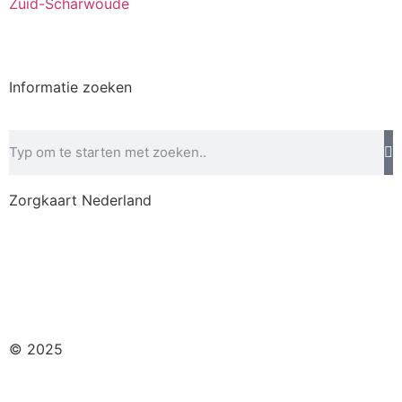
Zuid-Scharwoude
Informatie zoeken
Zorgkaart Nederland
Disclaimer
–
Privacybeleid
–
Betalingsvoorwaarden
–
Klachtenregeling
© 2025
De Zon Verloskunde